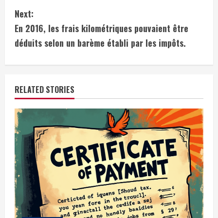
n
Next:
t
En 2016, les frais kilométriques pouvaient être
i
déduits selon un barème établi par les impôts.
n
u
RELATED STORIES
e
R
e
a
d
i