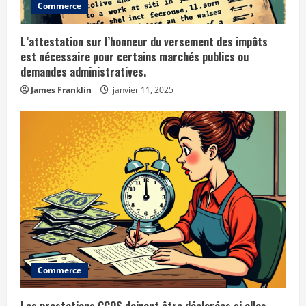
Commerce
n
g
L’attestation sur l’honneur du versement des impôts
est nécessaire pour certains marchés publics ou
demandes administratives.
James Franklin
janvier 11, 2025
Commerce