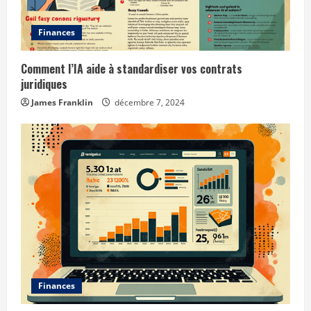
i
Finances
n
g
Comment l’IA aide à standardiser vos contrats
juridiques
James Franklin
décembre 7, 2024
Finances