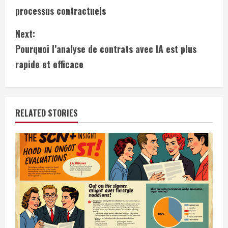
o
processus contractuels
n
Next:
t
Pourquoi l’analyse de contrats avec IA est plus
i
rapide et efficace
n
u
RELATED STORIES
e
R
e
a
d