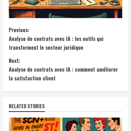
C
Previous:
Analyse de contrats avec IA : les outils qui
o
transforment le secteur juridique
n
Next:
t
Analyse de contrats avec IA : comment améliorer
i
la satisfaction client
n
u
RELATED STORIES
e
R