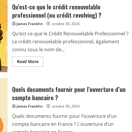
Qu’est-ce que le crédit renouvelable
professionnel (ou crédit revolving) ?
James Franklin
octobre 30, 2024
Qu’est-ce que le Crédit Renouvelable Professionnel ?
Le crédit renouvelable professionnel, également
connu sous le nom de...
Read
Read More
more
about
Qu’est-
ce
que
le
Quels documents fournir pour l’ouverture d’un
crédit
renouvelable
compte bancaire ?
professionnel
(ou
James Franklin
crédit
octobre 30, 2024
revolving)
?
Quels documents fournir pour l’ouverture d’un
compte bancaire en France ? L’ouverture d’un