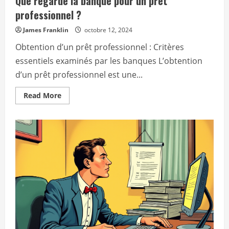
Que regarde la banque pour un prêt
professionnel ?
James Franklin
octobre 12, 2024
Obtention d’un prêt professionnel : Critères
essentiels examinés par les banques L’obtention
d’un prêt professionnel est une...
Read
Read More
more
about
Que
regarde
la
banque
pour
un
prêt
professionnel
?