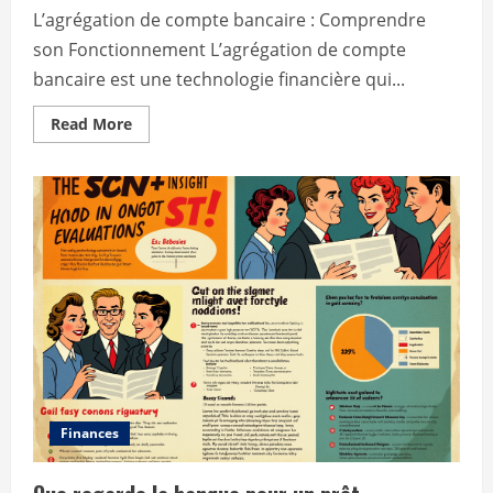
L’agrégation de compte bancaire : Comprendre
son Fonctionnement L’agrégation de compte
bancaire est une technologie financière qui...
Read
Read More
more
about
L’agrégation
de
compte
bancaire,
comment
ça
marche
?
Finances