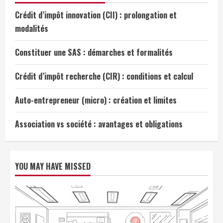
Crédit d’impôt innovation (CII) : prolongation et
modalités
Constituer une SAS : démarches et formalités
Crédit d’impôt recherche (CIR) : conditions et calcul
Auto-entrepreneur (micro) : création et limites
Association vs société : avantages et obligations
YOU MAY HAVE MISSED