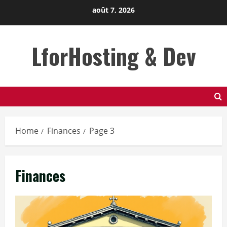
Skip
août 7, 2026
to
content
LforHosting & Dev
Home
Finances
Page 3
Finances